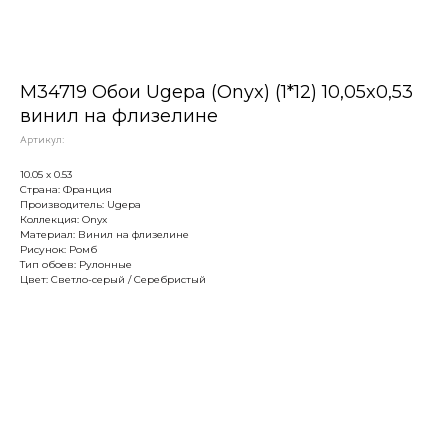
M34719 Обои Ugepa (Onyx) (1*12) 10,05x0,53
винил на флизелине
Артикул:
10.05 х 0.53
Страна: Франция
Производитель: Ugepa
Коллекция: Onyx
Материал: Винил на флизелине
Рисунок: Ромб
Тип обоев: Рулонные
Цвет: Светло-серый / Серебристый