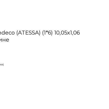
eco (ATESSA) (1*6) 10,05х1,06
ине
ия)
е