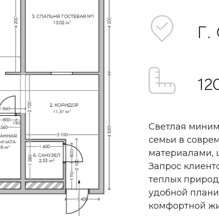
Г.
12
Светлая миним
семьи в совре
материалами, 
Запрос клиенто
теплых природн
удобной плани
комфортной жи