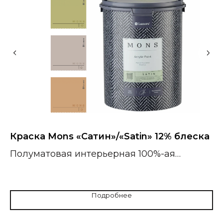
Краска Mons «Сатин»/«Satin» 12% блеска
К
б
Полуматовая интерьерная 100%-ая
акриловая краска.
Г
к
ст
Подробнее