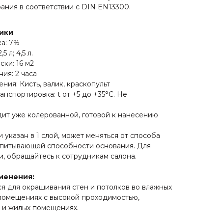
рания в соответствии с DIN EN13300.
ики
а: 7%
5 л; 4,5 л.
ски: 16 м2
ия: 2 часа
ния: Кисть, валик, краскопульт
анспортировка: t от +5 до +35°С. Не
дит уже колерованной, готовой к нанесению
и указан в 1 слой, может меняться от способа
впитывающей способности основания. Для
и, обращайтесь к сотрудникам салона.
менения:
я для окрашивания стен и потолков во влажных
помещениях с высокой проходимостью,
 и жилых помещениях.