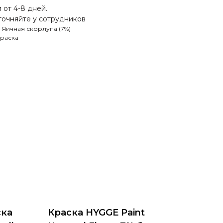
 от 4-8 дней.
точняйте у сотрудников
 Яичная скорлупа (7%)
Краска
ска
Краска HYGGE Paint