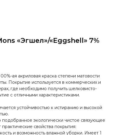
Mons «Эгшел»/«Eggshell» 7%
100%-ая акриловая краска степени матовости
пы. Покрытие используется в коммерческих и
ерах, где необходимо получить шелковисто-
ытие с отличными характеристиками.
ичается устойчивостью к истиранию и высокой
тью.
 подобранное экологически чистое связующее
 практические свойства покрытия:
кость и возможность влажной уборки. Имеет 1