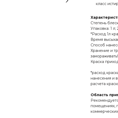
класс исти
Характерист
Степень блеск
Упаковка: 1 л; 2,
*Расход 1л кра
Время высыхан
Способ нанесе
Хранение и тр
замораживать!
Краска прихо
*расход краск
нанесения и 
расчета краск
Область при
Рекомендуетс
помещениях, 
коммерческих