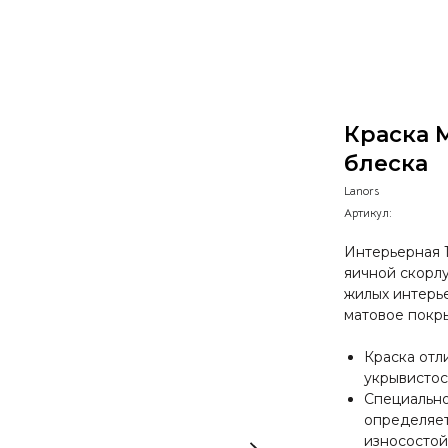
Краска 
блеска
Lanors
Артикул:
Интерьерная 
яичной скорлу
жилых интерь
матовое покр
Краска отл
укрывистос
Специально
определяет
износостой