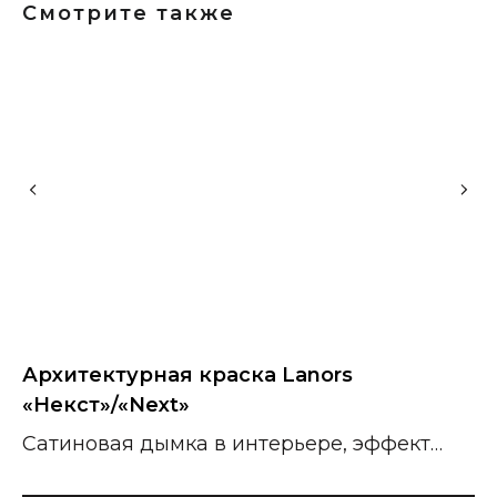
Смотрите также
Архитектурная краска Lanors
А
«Некст»/«Next»
«
Сатиновая дымка в интерьере, эффект
Г
шелка.
л