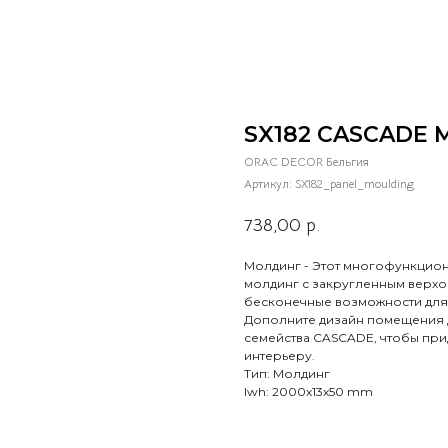
SX182 CASCADE 
ORAC DECOR Бельгия
Артикул:
SX182_panel_moulding
738,00
р.
Молдинг - Этот многофункцио
молдинг с закругленным верхо
бесконечные возможности для
Дополните дизайн помещения 
семейства CASCADE, чтобы при
интерьеру.
Тип: Молдинг
lwh: 2000x13x50 mm