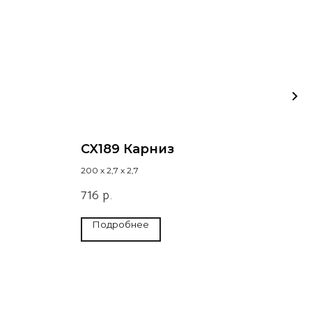
CX189 Карниз
C2
200 х 2,7 х 2,7
200 х 
716
р.
Подробнее
П