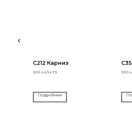
C212 Карниз
C35
200 х 4,5 х 7,5
200 х 
Подробнее
По