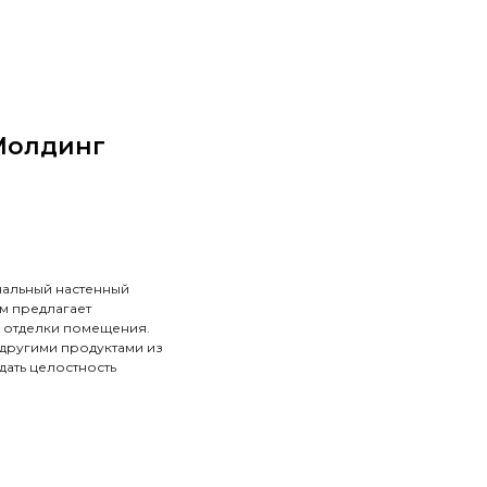
Молдинг
нальный настенный
м предлагает
 отделки помещения.
другими продуктами из
дать целостность