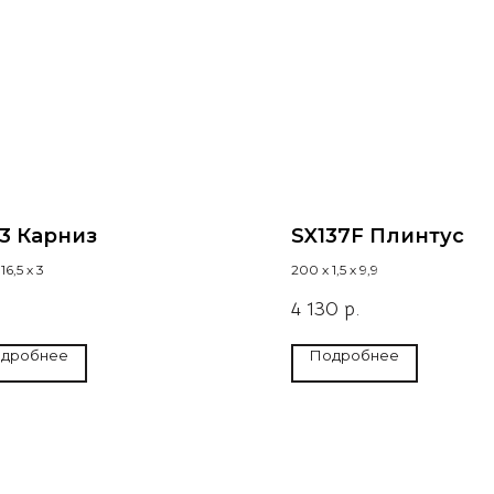
3 Карниз
SX137F Плинтус
16,5 х 3
200 х 1,5 х 9,9
4 130
р.
дробнее
Подробнее