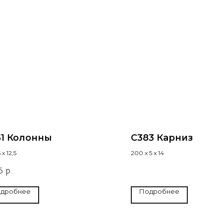
51 Колонны
C383 Карниз
 х 12,5
200 х 5 х 14
6
р.
дробнее
Подробнее