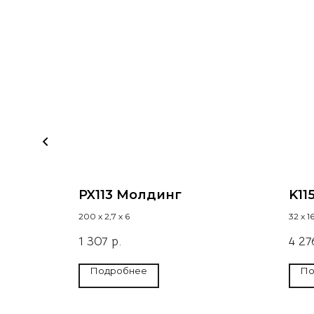
PX113 Молдинг
K11
200 х 2,7 х 6
32 х 16
1 307
р.
4 27
Подробнее
По