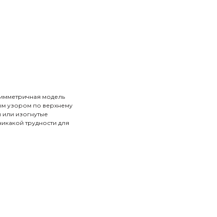
 симметричная модель
м узором по верхнему
ы или изогнутые
никакой трудности для