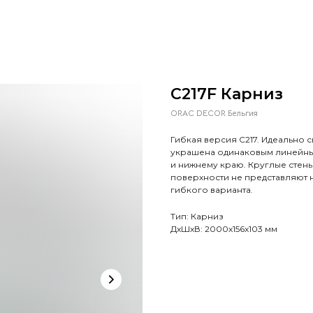
C217F Карниз
ORAC DECOR Бельгия
Гибкая версия C217. Идеально
украшена одинаковым линейны
и нижнему краю. Круглые стен
поверхности не представляют 
гибкого варианта.
Тип: Карниз
ДxШxВ: 2000x156x103 мм