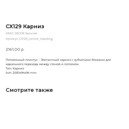
CX129 Карниз
ORAC DECOR Бельгия
Артикул:
CX129_cornice_moulding
2161,00
р.
Потолочный плинтус - Элегантный карниз с зубчатыми блоками для
идеального перехода между стеной и потолком.
Тип: Карниз
lwh: 2000x94x94 mm
Смотрите также