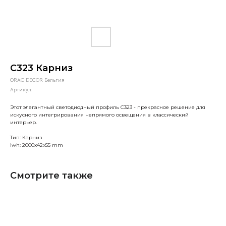
C323 Карниз
ORAC DECOR Бельгия
Артикул:
Этот элегантный светодиодный профиль C323 - прекрасное решение для
искусного интегрирования непрямого освещения в классический
интерьер.
Тип: Карниз
lwh: 2000x42x55 mm
Смотрите также