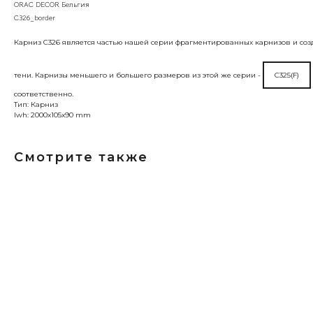
ORAC DECOR Бельгия
C326_border
Карниз C326 является частью нашей серии фрагментированных карнизов и созд
тени. Карнизы меньшего и большего размеров из этой же серии -
C325(F)
соответственно.
Тип: Карниз
lwh: 2000x105x90 mm
Смотрите также