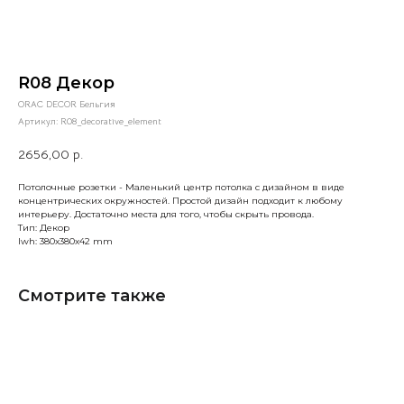
R08 Декор
ORAC DECOR Бельгия
Артикул:
R08_decorative_element
2656,00
р.
Потолочные розетки - Маленький центр потолка с дизайном в виде
концентрических окружностей. Простой дизайн подходит к любому
интерьеру. Достаточно места для того, чтобы скрыть провода.
Тип: Декор
lwh: 380x380x42 mm
Смотрите также