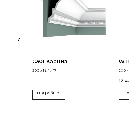
C301 Карниз
W11
200 х 14,4 х 17
200 х 
12 4
Подробнее
По