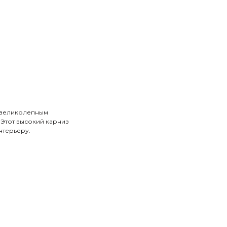
с великолепным
 Этот высокий карниз
нтерьеру.