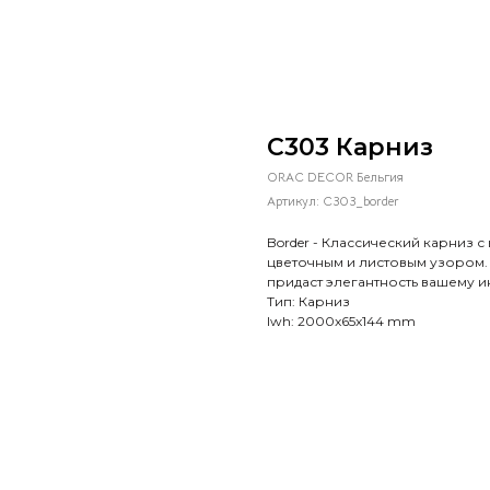
C303 Карниз
ORAC DECOR Бельгия
Артикул:
C303_border
Border - Классический карниз 
цветочным и листовым узором.
придаст элегантность вашему и
Тип: Карниз
lwh: 2000x65x144 mm