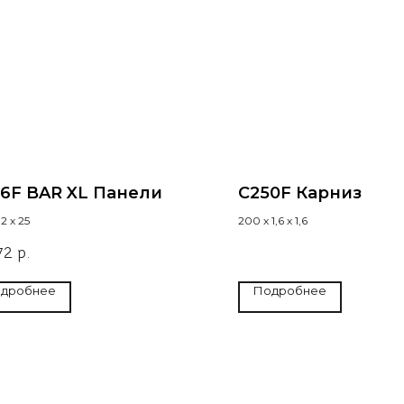
6F BAR XL Панели
C250F Карниз
2 х 25
200 х 1,6 х 1,6
72
р.
дробнее
Подробнее