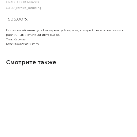
ORAC DECOR Бельгия
CX127_cornice_moulding
1606,00
р.
Потолочный плинтус - Нестареющий карниз, который легко сочетается с
различными стилями интерьера.
Тип: Карниз
lwh: 2000x94x94 mm
Смотрите также