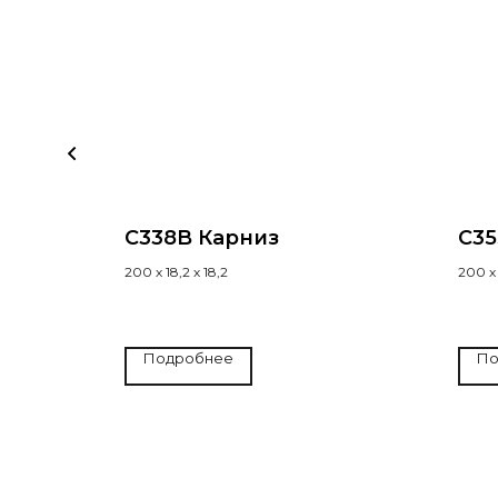
C338B Карниз
C35
200 х 18,2 х 18,2
200 х 1
Подробнее
По