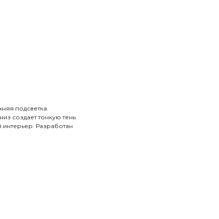
няя подсветка.
из создает тонкую тень
й интерьер. Разработан