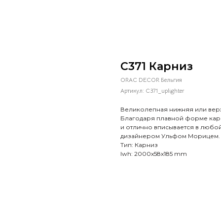
C371 Карниз
ORAC DECOR Бельгия
Артикул:
C371_uplighter
Великолепная нижняя или верх
Благодаря плавной форме карн
и отлично вписывается в любо
дизайнером Ульфом Морицем.
Тип: Карниз
lwh: 2000x58x185 mm