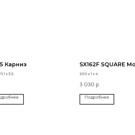
5 Карниз
SX162F SQUARE М
1,1 х 3,5
200 х 1 х 4
3 030
р.
дробнее
Подробнее