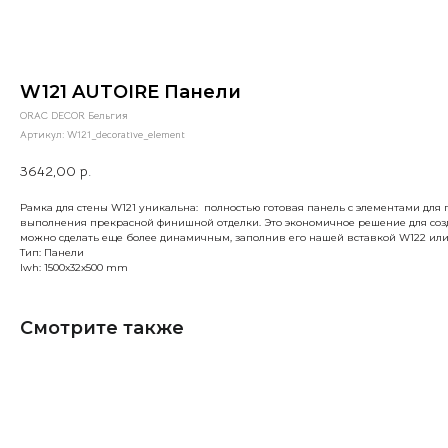
W121 AUTOIRE Панели
ORAC DECOR Бельгия
Артикул:
W121_decorative_element
3642,00
р.
Рамка для стены W121 уникальна: полностью готовая панель с элементами для 
выполнения прекрасной финишной отделки. Это экономичное решение для созд
можно сделать еще более динамичным, заполнив его нашей вставкой W122 или
Тип: Панели
lwh: 1500x32x500 mm
Смотрите также