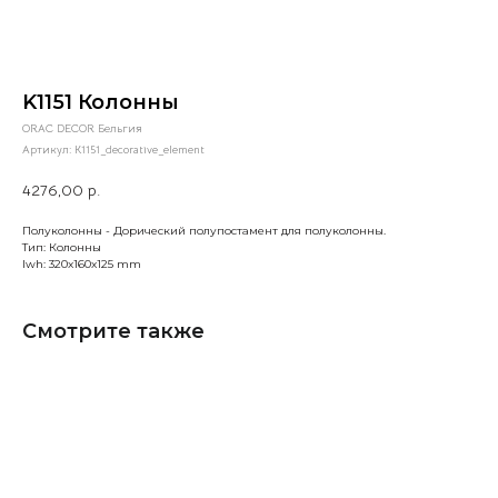
K1151 Колонны
ORAC DECOR Бельгия
Артикул:
K1151_decorative_element
4276,00
р.
Полуколонны - Дорический полупостамент для полуколонны.
Тип: Колонны
lwh: 320x160x125 mm
Смотрите также