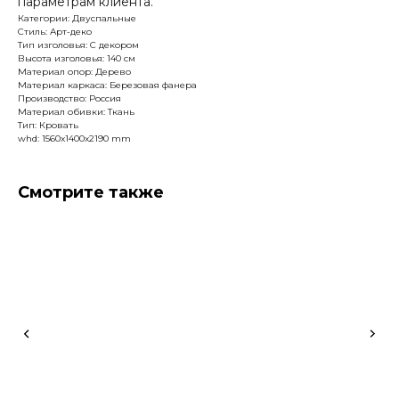
параметрам клиента.
Категории: Двуспальные
Стиль: Арт-деко
Тип изголовья: С декором
Высота изголовья: 140 см
Материал опор: Дерево
Материал каркаса: Березовая фанера
Производство: Россия
Материал обивки: Ткань
Тип: Кровать
whd: 1560x1400x2190 mm
Смотрите также