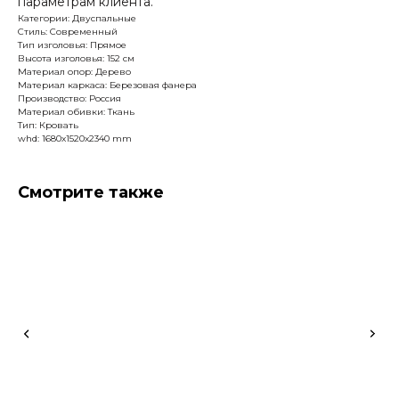
параметрам клиента.
Категории: Двуспальные
Стиль: Современный
Тип изголовья: Прямое
Высота изголовья: 152 см
Материал опор: Дерево
Материал каркаса: Березовая фанера
Производство: Россия
Материал обивки: Ткань
Тип: Кровать
whd: 1680x1520x2340 mm
Смотрите также