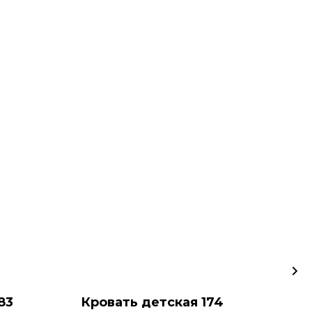
83
Кровать детская 174
Кр