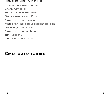
параметрам клиента.
Категории: Двуспальные
Стиль: Арт-деко
Тип изголовья: Широкое
Высота изголовья: 145 см
Материал опор: Дерево
Материал каркаса: Березовая фанера
Производство: Россия
Материал обивки: Ткань
Тип: Кровать
whd: 3260x1450x2150 mm
Смотрите также