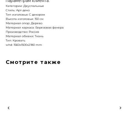
параметрам клиента.
Категории: Двуспальные
Стиль: Арт-деко
Тип изголовья: С декором
Высота изголовья: 150 см
Материал опор: Дерево
Материал каркаса: Березовая фанера
Производство: Россия
Материал обивки: Ткань
Тип: Кровать
whd: 1560x1500x2180 mm
Смотрите также