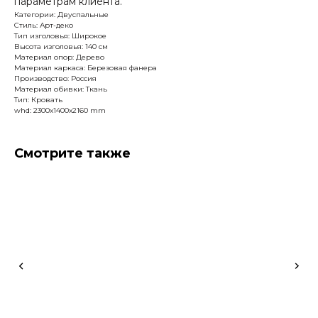
параметрам клиента.
Категории: Двуспальные
Стиль: Арт-деко
Тип изголовья: Широкое
Высота изголовья: 140 см
Материал опор: Дерево
Материал каркаса: Березовая фанера
Производство: Россия
Материал обивки: Ткань
Тип: Кровать
whd: 2300x1400x2160 mm
Смотрите также