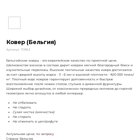
Ковер (Бельгия)
Артикул:
TOPAZ
Бельгийские ковры - это европейское качество по приятной цене.
Шелковистая вискоза в составе дарит коврам мягкий благородный блеск и
изумительные переливы. Высокие тактильные качества ковра достигаются
за счет средней высоты ворса - 3 - 6 мм и высокой плотности - 820 000 точек/
м². Плотный ворс ковров гарантирует долговечность и быстрое
восстановление после ножек столов, стульев и диванной фурнитуры.
Широкий выбор дизайнов, от классических природных мотивов до строгой
геометрии легко впишутся в любой интерьер.
Не отбеливать
Не гладить
Сухая чистка (химчистка)
Не стирать
Не отжимать в центрифуге
Актуальная цена:
по запросу
Страна: Бельгия